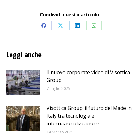
Condividi questo articolo
Condividi
Condividi
Condividi
Condividi
su
su
su
su
Facebook
X
LinkedIn
WhatsApp
Leggi anche
Il nuovo corporate video di Visottica
Group
7 Luglio 2025
Visottica Group: il futuro del Made in
Italy tra tecnologia e
internazionalizzazione
14 Marzo 2025