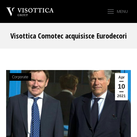
MENU
Visottica Comotec acquisisce Eurodecori
Tu sei qui:
Corporate
Apr
10
2021