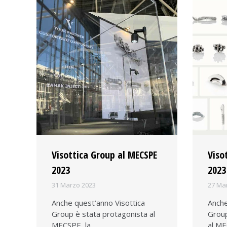
Visottica Group al MECSPE
Viso
2023
2023
31 Marzo 2023
27 Ma
Anche quest’anno Visottica
Anche
Group è stata protagonista al
Group
MECSPE, la…
al ME