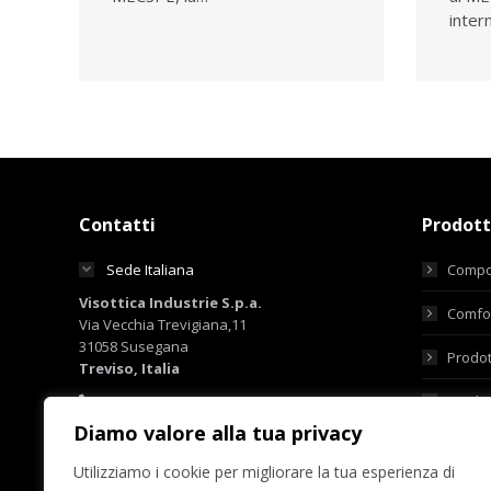
inter
Contatti
Prodott
Sede Italiana
Compo
Visottica Industrie S.p.a.
Comfor
Via Vecchia Trevigiana,11
31058 Susegana
Prodot
Treviso, Italia
+39 0438 6551
Prodot
+39 0438 450855
Diamo valore alla tua privacy
sales@visotticagroup.com
Utilizziamo i cookie per migliorare la tua esperienza di
Sede Hong Kong