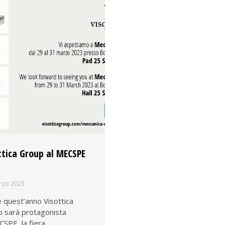
ttica Group al MECSPE
rzo 2023
 quest’anno Visottica
 sarà protagonista
CSPE, la fiera