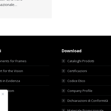
nazionale…
i
Download
nents for Frames
Cataloghi Prodotti
t for the Vision
Certificazioni
ti in Evidenza
Codice Etico
ti Custom
Company Profile
Dichiarazioni di Conformità
Materiale Promozionale