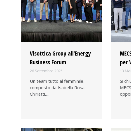
Visottica Group all’Energy
MECS
Business Forum
per 
26 Settembre 2025
13 Ma
Un team tutto al femminile,
Si ch
composto da Isabella Rosa
MECSP
Chiriatti,…
oppor