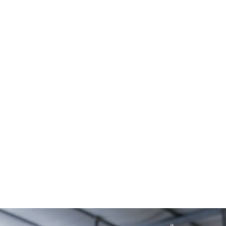
ogettuale e creatività
ogo con il cliente. Grazie
Italiano, ma sviluppata nel
ne e la consegna senza
 principali mercati di
one di 1 miliardo di pezzi
oup si distingue per la
azionale
.