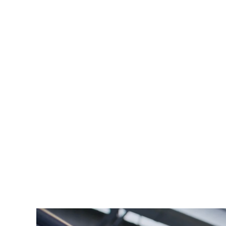
delle industrie in cui opera,
unisce competenza pr
con le tecnologie più avanzate
e uno stretto dial
alla sua presenza radicata non solo sul territorio 
mondo, è in grado di ottimizzare l’implementazio
limitazioni geografiche, attraverso i poli ubicati nei
riferimento,
Asia
ed
Europa
.
Dalla fornitura custom su piccola scala alla produzi
ogni anno, gestendo oltre 50 brevetti, Visottica Gr
forte eredità italiana
unita all’
approccio intern