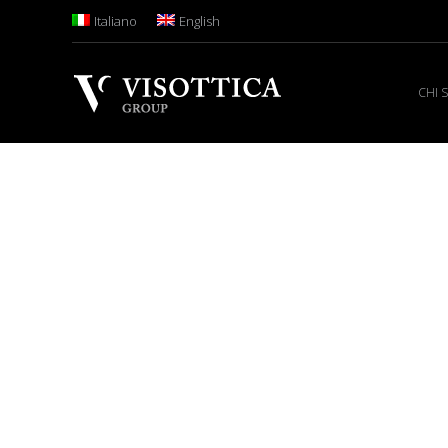
Italiano
English
CHI 
VISOTTICA GROUP
IL VOSTRO PARTNER PER COMPONENTI E MINUT
Visottica Group
è leader nel mercato per la prod
l’occhialeria
e partner dei
principali brand inter
con una crescente presenza nel segmento degli
a
sviluppo di componenti di alta precisione per applic
Supportato da una struttura reattiva che risponde a