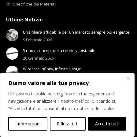
Specifiche dei Materiali
Ultime Notizie
Una filiera affidabile per un mercato sempre più esigente
9 Febbraio 2026
5 nuovi concept della cerniera bistabile
20 Gennaio 2026
Wirecore Infinity, Infinite Design
13 Gennaio 2026
Diamo valore alla tua privacy
Utilizziamo i cookie per migliorare la tua esperienza di
navigazione e analizzare il nostro traffico. Cliccando su
“Accetta tutti”, acconsenti al nostro utilizzo dei cookie.
© 2026 Visottica Industrie S.p.A.
R.E.A. n. 275318 | Reg. Imp.: 01531210308
Informazioni
Rifiuta tutti
Accetta tutti
Lavora con noi
|
Privacy Policy
|
Cookie Policy
|
Accessibilità
|
Sistema di Segnalazione (Whistleblowing)
|
Area Riservata