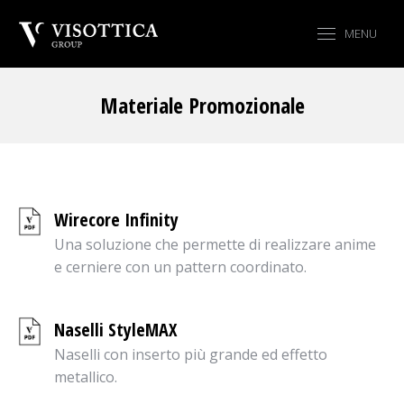
MENU
Materiale Promozionale
Tu sei qui:
Wirecore Infinity
Una soluzione che permette di realizzare anime
e cerniere con un pattern coordinato.
Naselli StyleMAX
Naselli con inserto più grande ed effetto
metallico.