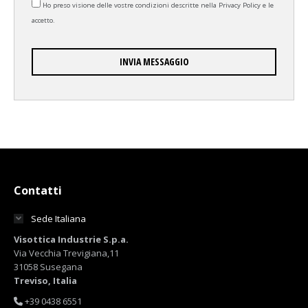
Ho preso visione delle vostre condizioni descritte nella
Privacy Policy
e le
accetto.
Contatti
Sede Italiana
Visottica Industrie S.p.a.
Via Vecchia Trevigiana,11
31058 Susegana
Treviso, Italia
+39 0438 6551