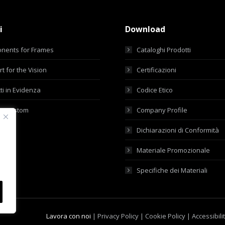
i
Download
nents for Frames
Cataloghi Prodotti
t for the Vision
Certificazioni
ti in Evidenza
Codice Etico
ti Custom
Company Profile
Dichiarazioni di Conformità
Materiale Promozionale
Specifiche dei Materiali
Lavora con noi
|
Privacy Policy
|
Cookie Policy
|
Accessibili