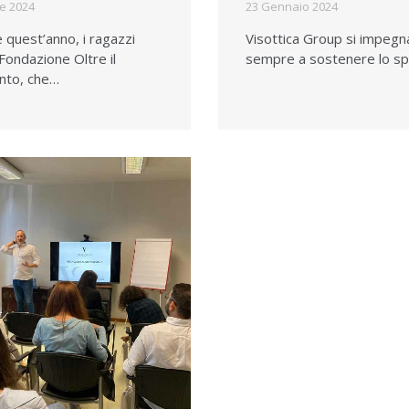
le 2024
23 Gennaio 2024
 quest’anno, i ragazzi
Visottica Group si impegn
 Fondazione Oltre il
sempre a sostenere lo s
into, che…