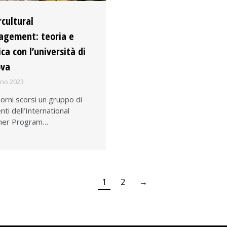
rcultural
gement: teoria e
ca con l’università di
ova
gno 2023
iorni scorsi un gruppo di
nti dell’International
er Program…
1
2
→