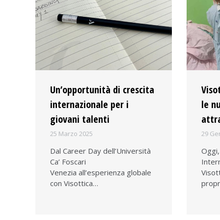
Un’opportunità di crescita
Viso
internazionale per i
le n
giovani talenti
attr
25 Marzo 2025
29 Ge
Dal Career Day dell’Università
Oggi,
Ca’ Foscari
Inter
Venezia all’esperienza globale
Visot
con Visottica…
prop