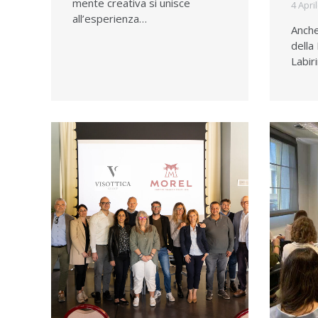
mente creativa si unisce
4 Apri
all’esperienza…
Anche
della
Labir