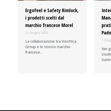
Ergofeel e Safety Rimlock,
Inte
i prodotti scelti dal
Mana
marchio francese Morel
prati
Pad
21 Giugno 2023
1 Giu
La collaborazione tra Visottica
Group e lo storico marchio
Nei g
francese…
stude
Summ