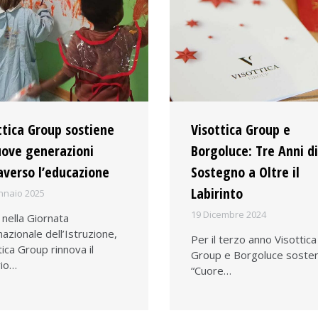
ttica Group sostiene
Visottica Group e
uove generazioni
Borgoluce: Tre Anni di
averso l’educazione
Sostegno a Oltre il
Labirinto
nnaio 2025
19 Dicembre 2024
 nella Giornata
nazionale dell’Istruzione,
Per il terzo anno Visottica
tica Group rinnova il
Group e Borgoluce soste
rio…
“Cuore…