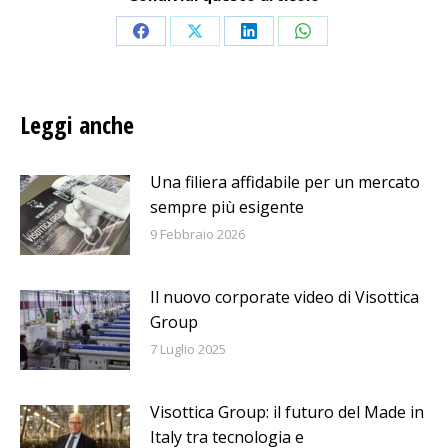
Condividi
Condividi
Condividi
Condividi
su
su
su
su
Facebook
X
LinkedIn
WhatsApp
Leggi anche
Una filiera affidabile per un mercato
sempre più esigente
9 Febbraio 2026
Il nuovo corporate video di Visottica
Group
7 Luglio 2025
Visottica Group: il futuro del Made in
Italy tra tecnologia e