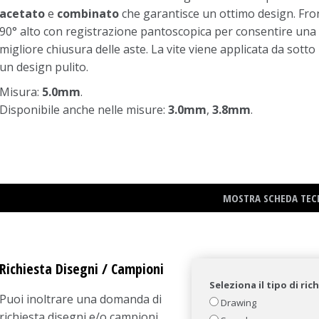
acetato
e
combinato
che garantisce un ottimo design. Fro
90° alto con registrazione pantoscopica per consentire una
migliore chiusura delle aste. La vite viene applicata da sotto
un design pulito.
Misura:
5.0mm
.
Disponibile anche nelle misure:
3.0mm
,
3.8mm
.
MOSTRA SCHEDA TEC
Richiesta Disegni / Campioni
Seleziona il tipo di ric
Puoi inoltrare una domanda di
Drawing
richiesta disegni e/o campioni.