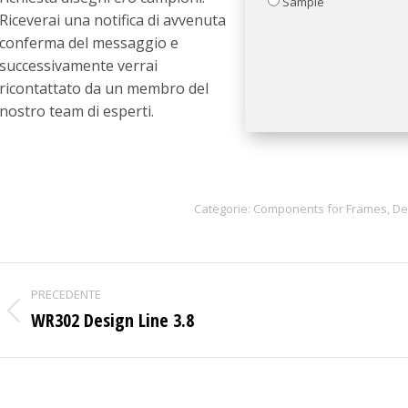
Sample
Riceverai una notifica di avvenuta
conferma del messaggio e
successivamente verrai
ricontattato da un membro del
nostro team di esperti.
Categorie:
Components for Frames
,
De
Project
PRECEDENTE
navigation
WR302 Design Line 3.8
Previous
project: