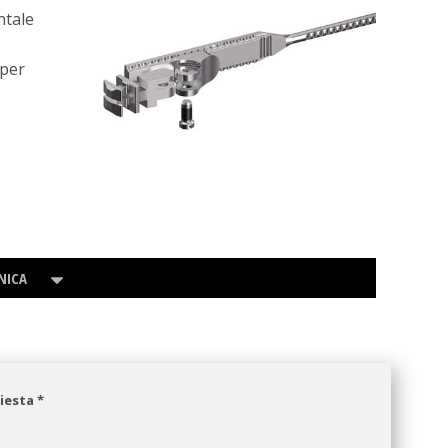
ntale
 per
NICA
hiesta *