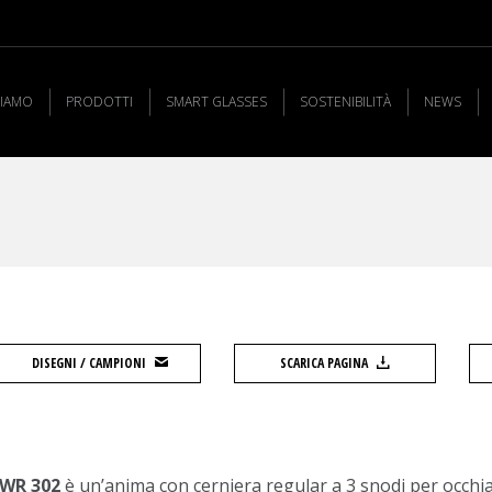
SIAMO
PRODOTTI
SMART GLASSES
SOSTENIBILITÀ
NEWS
DISEGNI / CAMPIONI
SCARICA PAGINA
WR 302
è un’anima con cerniera regular a 3 snodi per occhial