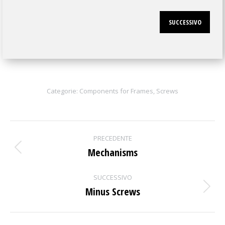
SUCCESSIVO
Categorie:
Components for Frames
,
Screws
Project
PRECEDENTE
navigation
Mechanisms
Previous
project:
SUCCESSIVO
Minus Screws
Next
project: