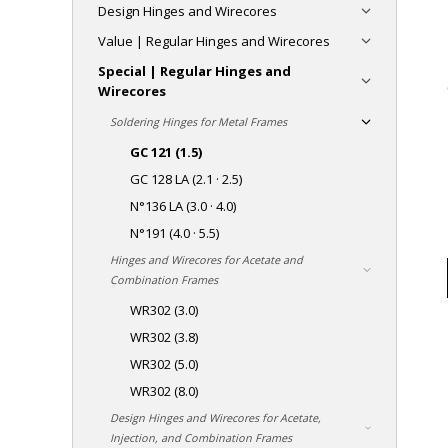
Design Hinges and Wirecores
Value | Regular Hinges and Wirecores
Special | Regular Hinges and
Wirecores
Soldering Hinges for Metal Frames
GC 121 (1.5)
GC 128 LA (2.1 · 2.5)
N°136 LA (3.0 · 4.0)
N°191 (4.0 · 5.5)
Hinges and Wirecores for Acetate and
Combination Frames
WR302 (3.0)
WR302 (3.8)
WR302 (5.0)
WR302 (8.0)
Design Hinges and Wirecores for Acetate,
Injection, and Combination Frames