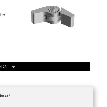
i in
NICA
hiesta *