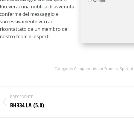
Sample
Riceverai una notifica di avvenuta
conferma del messaggio e
successivamente verrai
ricontattato da un membro del
nostro team di esperti.
Categorie:
Components for Frames
,
Special
Project
PRECEDENTE
navigation
BH334 LA (5.0)
Previous
project: