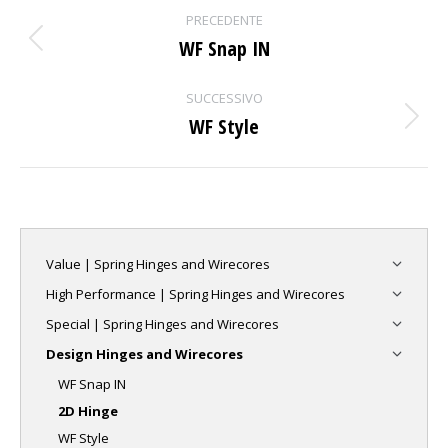
Project
PRECEDENTE
navigation
WF Snap IN
Previous
project:
SUCCESSIVO
WF Style
Next
project:
Value | Spring Hinges and Wirecores
High Performance | Spring Hinges and Wirecores
Special | Spring Hinges and Wirecores
Design Hinges and Wirecores
WF Snap IN
2D Hinge
WF Style