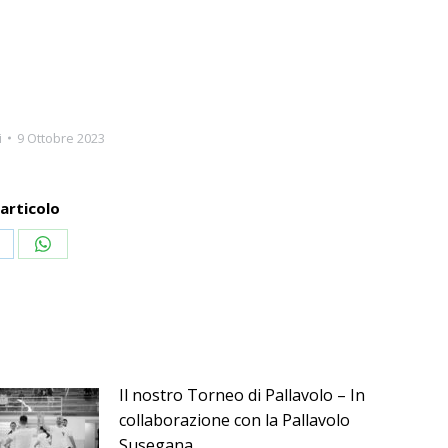
i
9 Ottobre 2023
articolo
i
ondividi
Condividi
u
su
inkedIn
WhatsApp
Il nostro Torneo di Pallavolo – In
collaborazione con la Pallavolo
Susegana