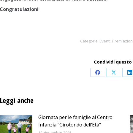
Congratulazioni
!
Categorie:
Eventi
,
Premiazion
Condividi questo 
Condividi
Condivid
C
su
su
s
Facebook
X
L
Leggi anche
Giornata per le famiglie al Centro
Infanzia “Girotondo dell’Età”
12 Novembre 2025