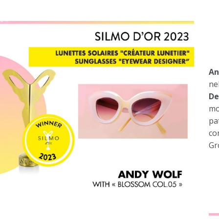
An
ne
De
mo
pat
co
Gr