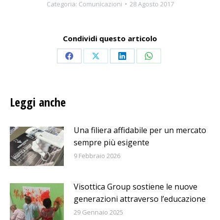
Categoria:
Comunicazioni
28 Agosto 2017
Condividi questo articolo
Condividi
Condividi
Condividi
Condividi
su
su
su
su
Facebook
X
LinkedIn
WhatsApp
Leggi anche
Una filiera affidabile per un mercato
sempre più esigente
9 Febbraio 2026
Visottica Group sostiene le nuove
generazioni attraverso l’educazione
29 Gennaio 2025