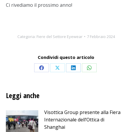
Ci rivediamo il prossimo anno!
Categoria:
Fiere del Settore Eyewear
7 Febbraio 2024
Condividi questo articolo
Condividi
Condividi
Condividi
Condividi
su
su
su
su
Facebook
X
LinkedIn
WhatsApp
Leggi anche
Visottica Group presente alla Fiera
Internazionale dell’Ottica di
Shanghai