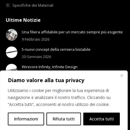
Specifiche dei Materiali
Ultime Notizie
Una filiera affidabile per un mercato sempre più esigente
9 Febbraio 2026
5 nuovi concept della cerniera bistabile
20 Gennaio 2026
Wirecore Infinity, Infinite Design
13 Gennaio 2026
Diamo valore alla tua privacy
Utilizziamo i cookie per migliorare la tua esperienza di
navigazione e analizzare il nostro traffico. Cliccando su
“Accetta tutti”, acconsenti al nostro utilizzo dei cookie.
© 2026 Visottica Industrie S.p.A.
R.E.A. n. 275318 | Reg. Imp.: 01531210308
Informazioni
Rifiuta tutti
Accetta tutti
Lavora con noi
|
Privacy Policy
|
Cookie Policy
|
Accessibilità
|
Sistema di Segnalazione (Whistleblowing)
|
Area Riservata