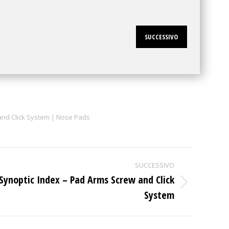
SUCCESSIVO
and Click System | Nose Pads
SUCCESSIVO
Synoptic Index – Pad Arms Screw and Click
Next
System
project: