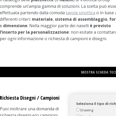
comprende un’ampia gamma di soluzioni. La scelta può ess
effettuata partendo dalla comoda
tavola sinottica
o in base 
differenti criteri:
materiale
,
sistema di assemblaggio
,
fo
e
dimensione
. Nella maggior parte dei naselli
è previsto
l’inserto per la personalizzazione
: non esitate a contattar
per ogni informazione o richiesta di campioni e disegni.
MOSTRA SCHEDA TEC
Richiesta Disegni / Campioni
Seleziona il tipo di ric
Puoi inoltrare una domanda di
Drawing
richiesta disegni e/o campioni.