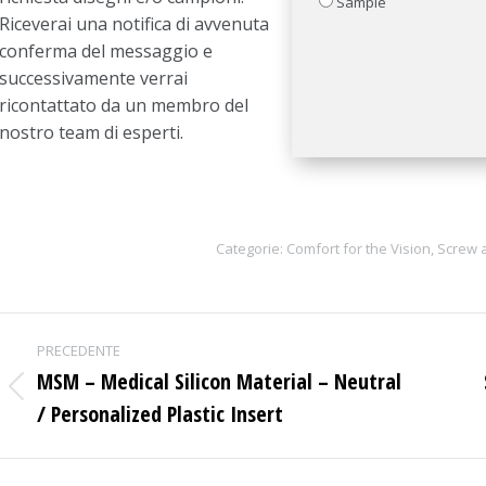
Sample
Riceverai una notifica di avvenuta
conferma del messaggio e
successivamente verrai
ricontattato da un membro del
nostro team di esperti.
Categorie:
Comfort for the Vision
,
Screw 
Project
PRECEDENTE
navigation
MSM – Medical Silicon Material – Neutral
Previous
/ Personalized Plastic Insert
project: