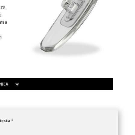
ere
a
rma
ci
NICA
hiesta *