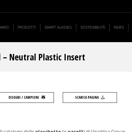
SIAMO
PRODOTTI
SMART GLASSES
SOSTENIBILITÀ
NEWS
– Neutral Plastic Insert
DISEGNI / CAMPIONI
SCARICA PAGINA
Il catalogo delle
placchette
(o
naselli
) di Visottica Group