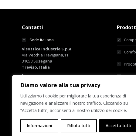
Contatti
Prodott
Sede Italiana
Compo
Visottica Industrie S.p.a.
Comfor
Via Vecchia Trevigiana,11
31058 Susegana
Prodot
Treviso, Italia
+39 0438 6551
Prodot
+39 0438 450855
Diamo valore alla tua privacy
sales@visotticagroup.com
Utilizziamo i cookie per migliorare la tua esperienza di
Sede Hong Kong
navigazione e analizzare il nostro traffico. Cliccando su
Sedi del Gruppo
“Accetta tutti”, acconsenti al nostro utilizzo dei cookie.
Informazioni
Rifiuta tutti
Accetta tutti