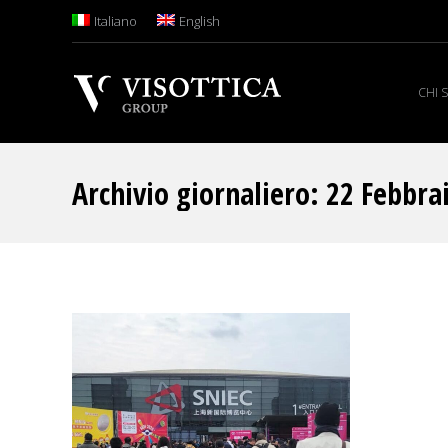
Italiano
English
CHI 
Archivio giornaliero:
22 Febbra