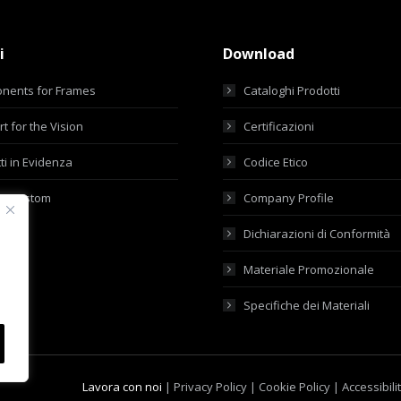
i
Download
nents for Frames
Cataloghi Prodotti
t for the Vision
Certificazioni
ti in Evidenza
Codice Etico
ti Custom
Company Profile
Dichiarazioni di Conformità
Materiale Promozionale
Specifiche dei Materiali
Lavora con noi
|
Privacy Policy
|
Cookie Policy
|
Accessibili