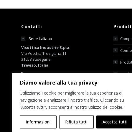
Contatti
Prodott
Sede Italiana
Compo
Visottica Industrie S.p.a.
Comfor
Via Vecchia Trevigiana,11
31058 Susegana
Prodot
Treviso, Italia
+39 0438 6551
Prodot
+39 0438 450855
Diamo valore alla tua privacy
sales@visotticagroup.com
Utilizziamo i cookie per migliorare la tua esperienza di
Sede Hong Kong
navigazione e analizzare il nostro traffico. Cliccando su
Sedi del Gruppo
“Accetta tutti”, acconsenti al nostro utilizzo dei cookie.
Informazioni
Rifiuta tutti
Accetta tutti