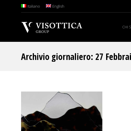
Italiano
English
CHI 
Archivio giornaliero:
27 Febbra