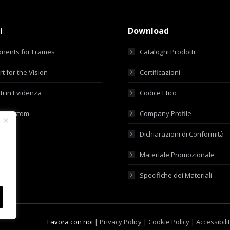
i
Download
nents for Frames
Cataloghi Prodotti
t for the Vision
Certificazioni
ti in Evidenza
Codice Etico
ti Custom
Company Profile
Dichiarazioni di Conformità
Materiale Promozionale
Specifiche dei Materiali
Lavora con noi
|
Privacy Policy
|
Cookie Policy
|
Accessibili